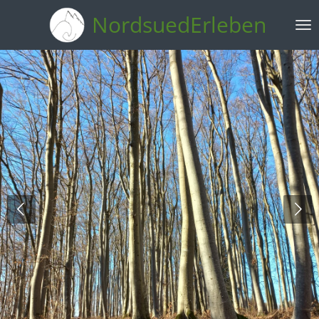
Zum
NordsuedErleben
Hauptinhalt
springen