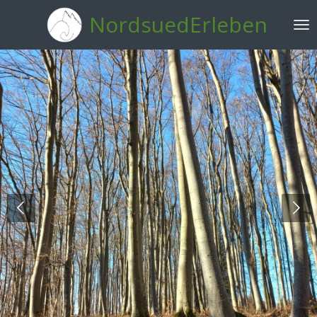
Zum
NordsuedErleben
Hauptinhalt
springen